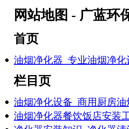
网站地图 - 广蓝环
首页
油烟净化器_专业油烟净化
栏目页
油烟净化设备_商用厨房油烟
油烟净化器餐饮饭店安装工程