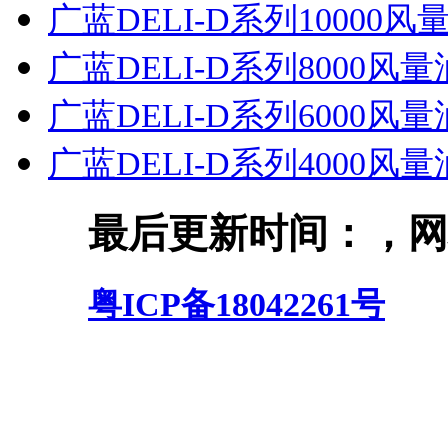
广蓝DELI-D系列10000
广蓝DELI-D系列8000风
广蓝DELI-D系列6000风
广蓝DELI-D系列4000风
最后更新时间：，网站
粤ICP备18042261号