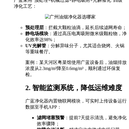
广蓝采用“预处理+机械过滤+静电吸附+光解催化”四级
净化工艺：
预处理层
：拦截大颗粒油滴，延长后续滤网寿命；
静电场模块
：通过高压电离吸附微米级颗粒物，净
化效率达98%；
UV光解管
：分解异味分子，尤其适合烧烤、火锅
等重味餐厅。
案例：某天河区粤菜馆使用广蓝设备后，油烟排放
浓度从2.3mg/m³降至0.6mg/m³，顺利通过环保复
检。
2. 智能监测系统，降低运维难度
广蓝净化器内置物联网模块，可实时上传设备运行
数据至手机APP：
滤网堵塞预警
：提前7天提示清洗，避免净化
效率骤降；