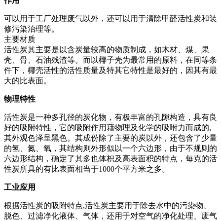
作用
可以用于工厂处理废气以外，还可以用于清除甲醛活性炭和装
修污染治理等。
主要材质
活性炭其主要是以含炭量较高的物质制成，如木材、煤、果
壳、骨、石油残渣等。而以椰子壳为最常用的原料，在同等条
件下，椰壳活性的活性质量及特其它特性是最好的，因其有最
大的比表面。
物理特性
活性炭是一种多孔径的炭化物，有极丰富的孔隙构造，具有良
好的吸附特性，它的吸附作用藉物理及化学的吸咐力而成的,
其外观色泽呈黑色。其成份除了主要的炭以外，还包含了少量
的氢、氮、氧，其结构则外形似以一个六边形，由于不规则的
六边形结构，确定了其多也体枳及高表面积的特点，每克的活
性炭所具的有比表面相当于1000个平方米之多。
工业应用
根据活性炭的吸附特点,活性炭主要用于除去水中的污染物、
脱色、过滤净化液体、气体，还用于对空气的净化处理、废气