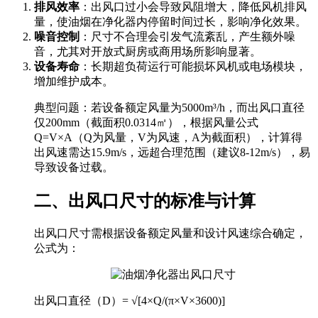
排风效率
：出风口过小会导致风阻增大，降低风机排风
量，使油烟在净化器内停留时间过长，影响净化效果。
噪音控制
：尺寸不合理会引发气流紊乱，产生额外噪
音，尤其对开放式厨房或商用场所影响显著。
设备寿命
：长期超负荷运行可能损坏风机或电场模块，
增加维护成本。
典型问题：若设备额定风量为5000m³/h，而出风口直径
仅200mm（截面积0.0314㎡），根据风量公式
Q=V×A（Q为风量，V为风速，A为截面积），计算得
出风速需达15.9m/s，远超合理范围（建议8-12m/s），易
导致设备过载。
二、出风口尺寸的标准与计算
出风口尺寸需根据设备额定风量和设计风速综合确定，
公式为：
出风口直径（D）= √[4×Q/(π×V×3600)]