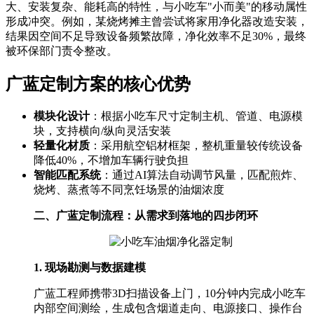
大、安装复杂、能耗高的特性，与小吃车"小而美"的移动属性
形成冲突。例如，某烧烤摊主曾尝试将家用净化器改造安装，
结果因空间不足导致设备频繁故障，净化效率不足30%，最终
被环保部门责令整改。
广蓝定制方案的核心优势
模块化设计
：根据小吃车尺寸定制主机、管道、电源模
块，支持横向/纵向灵活安装
轻量化材质
：采用航空铝材框架，整机重量较传统设备
降低40%，不增加车辆行驶负担
智能匹配系统
：通过AI算法自动调节风量，匹配煎炸、
烧烤、蒸煮等不同烹饪场景的油烟浓度
二、广蓝定制流程：从需求到落地的四步闭环
1. 现场勘测与数据建模
广蓝工程师携带3D扫描设备上门，10分钟内完成小吃车
内部空间测绘，生成包含烟道走向、电源接口、操作台