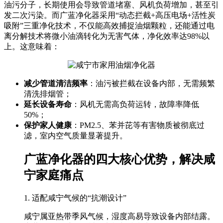
油污分子，长期使用会导致管道堵塞、风机负荷增加，甚至引
发二次污染。而广蓝净化器采用“动态拦截+高压电场+活性炭
吸附”三重净化技术，不仅能高效捕捉油烟颗粒，还能通过电
离分解技术将微小油滴转化为无害气体，净化效率达98%以
上。这意味着：
减少管道清洁频率
：油污被拦截在设备内部，无需频繁
清洗排烟管；
延长设备寿命
：风机无需高负荷运转，故障率降低
50%；
保护家人健康
：PM2.5、苯并芘等有害物质被彻底过
滤，室内空气质量显著提升。
广蓝净化器的四大核心优势，解决咸
宁家庭痛点
1. 适配咸宁气候的“抗潮设计”
咸宁属亚热带季风气候，湿度高易导致设备内部结露。