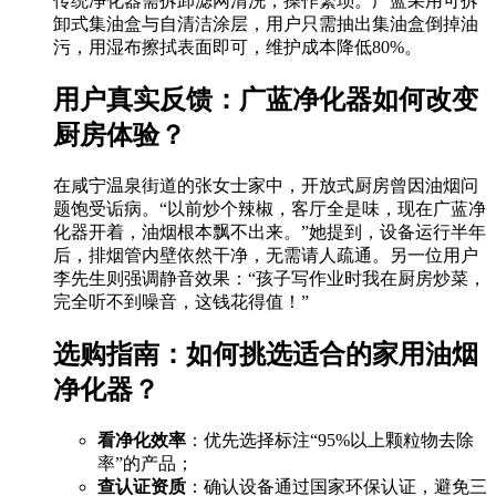
传统净化器需拆卸滤网清洗，操作繁琐。广蓝采用可拆
卸式集油盒与自清洁涂层，用户只需抽出集油盒倒掉油
污，用湿布擦拭表面即可，维护成本降低80%。
用户真实反馈：广蓝净化器如何改变
厨房体验？
在咸宁温泉街道的张女士家中，开放式厨房曾因油烟问
题饱受诟病。“以前炒个辣椒，客厅全是味，现在广蓝净
化器开着，油烟根本飘不出来。”她提到，设备运行半年
后，排烟管内壁依然干净，无需请人疏通。另一位用户
李先生则强调静音效果：“孩子写作业时我在厨房炒菜，
完全听不到噪音，这钱花得值！”
选购指南：如何挑选适合的家用油烟
净化器？
看净化效率
：优先选择标注“95%以上颗粒物去除
率”的产品；
查认证资质
：确认设备通过国家环保认证，避免三