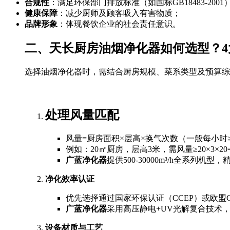
合规性
：满足环保部门排放标准（如国标GB18483-2001
健康保障
：减少厨师及顾客吸入有害物质；
品牌形象
：体现餐饮企业的社会责任意识。
二、天长厨房油烟净化器如何选型？4
选择油烟净化器时，需结合厨房规模、菜系类型及预算综
处理风量匹配
风量=厨房面积×层高×换气次数（一般每小时≥
例如：20㎡厨房，层高3米，需风量≥20×3×20=1
广蓝净化器
提供500-30000m³/h全系列机
净化效率认证
优先选择通过国家环保认证（CCEP）或欧盟
广蓝净化器
采用高压静电+UV光解复合技术
设备材质与工艺