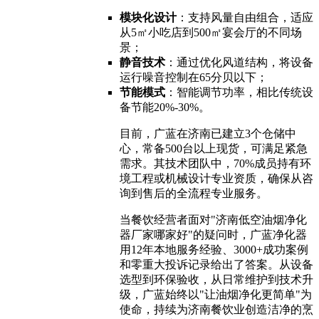
模块化设计
：支持风量自由组合，适应
从5㎡小吃店到500㎡宴会厅的不同场
景；
静音技术
：通过优化风道结构，将设备
运行噪音控制在65分贝以下；
节能模式
：智能调节功率，相比传统设
备节能20%-30%。
目前，广蓝在济南已建立3个仓储中
心，常备500台以上现货，可满足紧急
需求。其技术团队中，70%成员持有环
境工程或机械设计专业资质，确保从咨
询到售后的全流程专业服务。
当餐饮经营者面对"济南低空油烟净化
器厂家哪家好"的疑问时，广蓝净化器
用12年本地服务经验、3000+成功案例
和零重大投诉记录给出了答案。从设备
选型到环保验收，从日常维护到技术升
级，广蓝始终以"让油烟净化更简单"为
使命，持续为济南餐饮业创造洁净的烹