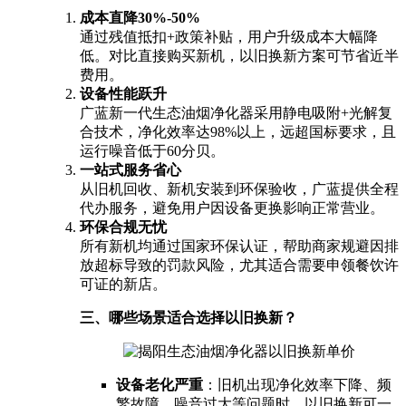
成本直降30%-50%
通过残值抵扣+政策补贴，用户升级成本大幅降
低。对比直接购买新机，以旧换新方案可节省近半
费用。
设备性能跃升
广蓝新一代生态油烟净化器采用静电吸附+光解复
合技术，净化效率达98%以上，远超国标要求，且
运行噪音低于60分贝。
一站式服务省心
从旧机回收、新机安装到环保验收，广蓝提供全程
代办服务，避免用户因设备更换影响正常营业。
环保合规无忧
所有新机均通过国家环保认证，帮助商家规避因排
放超标导致的罚款风险，尤其适合需要申领餐饮许
可证的新店。
三、哪些场景适合选择以旧换新？
设备老化严重
：旧机出现净化效率下降、频
繁故障、噪音过大等问题时，以旧换新可一