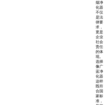
烟净
化器
不仅
是法
律要
求，
更是
企业
社会
责任
的体
现。
选择
像广
蓝净
化器
这样
既符
合国
家标
准，