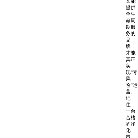
又能
提供
全生
命周
期服
务的
品
牌，
才能
真正
实
现“零
风
险”运
营。
记
住，
一台
合格
的净
化
器，