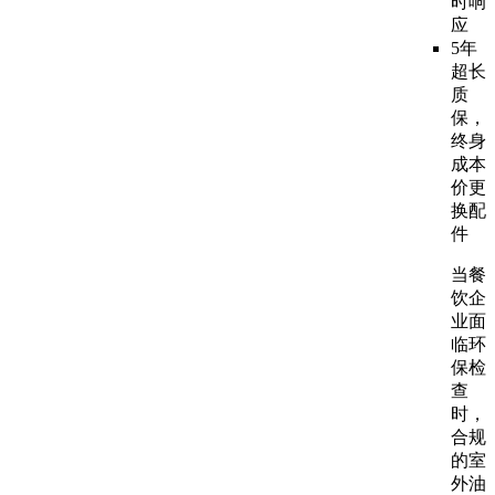
时响
应
5年
超长
质
保，
终身
成本
价更
换配
件
当餐
饮企
业面
临环
保检
查
时，
合规
的室
外油