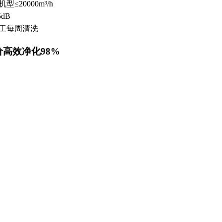
型≤20000m³/h
5dB
工每周清洗
价高效净化98%