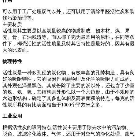
作用
可以用于工厂处理废气以外，还可以用于清除甲醛活性炭和装
修污染治理等。
主要材质
活性炭其主要是以含炭量较高的物质制成，如木材、煤、果
壳、骨、石油残渣等。而以椰子壳为最常用的原料，在同等条
件下，椰壳活性的活性质量及特其它特性是最好的，因其有最
大的比表面。
物理特性
活性炭是一种多孔径的炭化物，有极丰富的孔隙构造，具有良
好的吸附特性，它的吸附作用藉物理及化学的吸咐力而成的,
其外观色泽呈黑色。其成份除了主要的炭以外，还包含了少量
的氢、氮、氧，其结构则外形似以一个六边形，由于不规则的
六边形结构，确定了其多也体枳及高表面积的特点，每克的活
性炭所具的有比表面相当于1000个平方米之多。
工业应用
根据活性炭的吸附特点,活性炭主要用于除去水中的污染物、
脱色、过滤净化液体、气体，还用于对空气的净化处理、废气