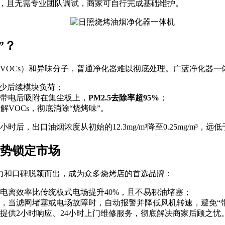
本，且无需专业团队调试，商家可自行完成基础维护。
”？
VOCs）和异味分子，普通净化器难以彻底处理。广蓝净化器一
减少后续模块负荷；
粒带电后吸附在集尘板上，
PM2.5去除率超95%
；
VOCs，彻底消除“烧烤味”。
，出口油烟浓度从初始的12.3mg/m³降至0.25mg/m³，远低于
势锁定市场
力和口碑脱颖而出，成为众多烧烤店的首选品牌：
电离效率比传统板式电场提升40%，且不易积油堵塞；
，当滤网堵塞或电场故障时，自动报警并降低风机转速，避免“带
提供2小时响应、24小时上门维修服务，彻底解决商家后顾之忧