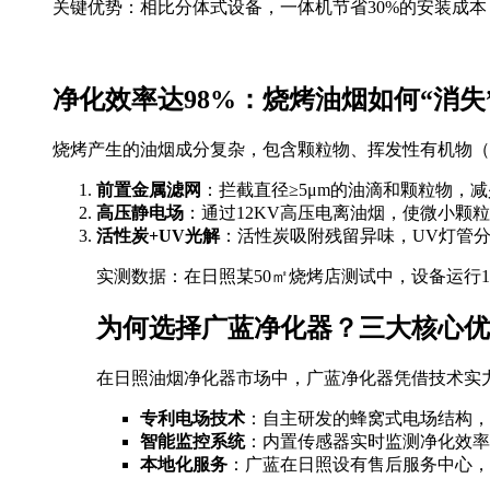
关键优势：相比分体式设备，一体机节省30%的安装成
净化效率达98%：烧烤油烟如何“消失
烧烤产生的油烟成分复杂，包含颗粒物、挥发性有机物（
前置金属滤网
：拦截直径≥5μm的油滴和颗粒物，
高压静电场
：通过12KV高压电离油烟，使微小颗
活性炭+UV光解
：活性炭吸附残留异味，UV灯管分解
实测数据：在日照某50㎡烧烤店测试中，设备运行1小时后
为何选择广蓝净化器？三大核心优
在日照油烟净化器市场中，广蓝净化器凭借技术实
专利电场技术
：自主研发的蜂窝式电场结构，
智能监控系统
：内置传感器实时监测净化效率
本地化服务
：广蓝在日照设有售后服务中心，