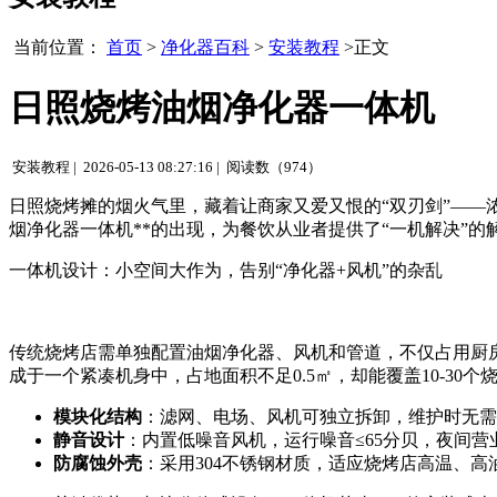
当前位置：
首页
>
净化器百科
>
安装教程
>正文
日照烧烤油烟净化器一体机
安装教程 |
2026-05-13 08:27:16 |
阅读数（974）
日照烧烤摊的烟火气里，藏着让商家又爱又恨的“双刃剑”——
烟净化器一体机**的出现，为餐饮从业者提供了“一机解决”
一体机设计：小空间大作为，告别“净化器+风机”的杂乱
传统烧烤店需单独配置油烟净化器、风机和管道，不仅占用厨
成于一个紧凑机身中，占地面积不足0.5㎡，却能覆盖10-30
模块化结构
：滤网、电场、风机可独立拆卸，维护时无需
静音设计
：内置低噪音风机，运行噪音≤65分贝，夜间营
防腐蚀外壳
：采用304不锈钢材质，适应烧烤店高温、高