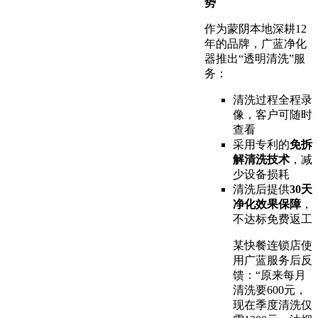
势
作为蒙阴本地深耕12
年的品牌，广蓝净化
器推出“透明清洗”服
务：
清洗过程全程录
像，客户可随时
查看
采用专利的
免拆
解清洗技术
，减
少设备损耗
清洗后提供
30天
净化效果保障
，
不达标免费返工
某快餐连锁店使
用广蓝服务后反
馈：“原来每月
清洗要600元，
现在季度清洗仅