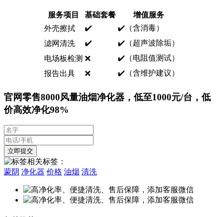
服务项目
基础套餐
增值服务
✔️
✔️（含消毒）
外壳擦拭
✔️
✔️（超声波除垢）
滤网清洗
✔️（电阻值测试）
电场板检测
❌
✔️（含维护建议）
报告出具
❌
官网零售8000风量油烟净化器，低至1000元/台，低
价高效净化98%
相关标签：
蒙阴
净化器
价格
油烟
清洗