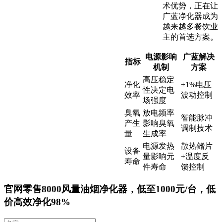
术优势，正在让
广蓝净化器成为
越来越多餐饮业
主的首选方案。
电源影响
广蓝解决
指标
机制
方案
高压稳定
净化
±1%电压
性决定电
效率
波动控制
场强度
臭氧
放电频率
智能脉冲
产生
影响臭氧
调制技术
量
生成率
电源发热
散热鳍片
设备
量影响元
+温度反
寿命
件寿命
馈控制
官网零售8000风量油烟净化器，低至1000元/台，低
价高效净化98%