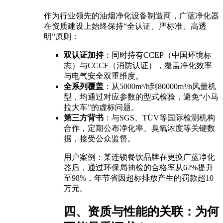
作为行业领先的油烟净化设备制造商，广蓝净化器
在资质建设上始终保持“全认证、严标准、高透
明”原则：
双认证加持
：同时持有CCEP（中国环境标
志）与CCCF（消防认证），覆盖净化效率
与电气安全双重维度。
全系列覆盖
：从5000m³/h到80000m³/h风量机
型，均通过对应参数的型式检验，避免“小马
拉大车”的虚标问题。
第三方背书
：与SGS、TÜV等国际检测机构
合作，定期公布净化率、臭氧浓度等关键数
据，接受公众监督。
用户案例：某连锁餐饮品牌在更换广蓝净化
器后，通过环保局抽检的合格率从62%提升
至98%，年节省因超标排放产生的罚款超10
万元。
四、资质与性能的关联：为何