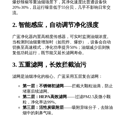
爆炒辣椒等重油烟场景下，其净化速度比普通设备快
20%-30%，且运行噪音低于55分贝，几乎不影响日常交
流。
2. 智能感应，自动调节净化强度
广蓝净化器内置高精度传感器，可实时监测油烟浓度。
当检测到油烟量增加时（如煎炸、爆炒），设备会自动
切换至高速模式，净化功率提升50%；油烟减少后则恢
复低功耗运行，既节能又延长滤网寿命。
3. 五重滤网，长效拦截油污
滤网是油烟净化的核心。广蓝采用五层复合滤网：
第一层：不锈钢初滤网
——拦截大颗粒油滴，防止
堵塞后续滤网。
第二层：HEPA高效滤网
——过滤PM2.5及微小颗
粒，净化率达99%。
第三层：活性炭吸附层
——吸附异味分子，去除油
烟中的刺鼻气味。