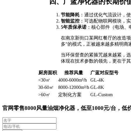
四、广蓝净化器的长期价
节能降耗
：通过优化气流设计，使
智能监控
：可选配物联网模块，实
5年质保承诺
：核心部件（电场、
在南京新街口某网红餐厅的改造项
多"的模式，正被越来越多精明商
当环保督查的紧箍咒越来越紧，选
体现在技术参数的领先，更在于其
厨房面积
推荐风量
广蓝对应型号
<30㎡
4000-6000m³/h
GL-4K
30-60㎡
8000-12000m³/h
GL-8K
>60㎡
定制化方案
GL-Custom
官网零售8000风量油烟净化器，低至1000元/台，低