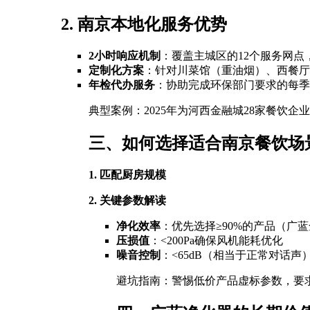
2. 南京本地化服务优势
2小时响应机制
：覆盖主城区的12个服务网点
定制化方案
：针对川菜馆（重油烟）、西餐厅
年检代办服务
：协助完成环保部门要求的每季
典型案例：2025年为河西金融城28家餐饮
三、如何选择适合南京餐饮场
1. 匹配厨房规模
2. 关键参数解读
净化效率
：优先选择≥90%的产品（广
压损值
：<200Pa确保风机能耗优化
噪音控制
：<65dB（相当于正常对话声
避坑指南：警惕低价产品虚标参数，要