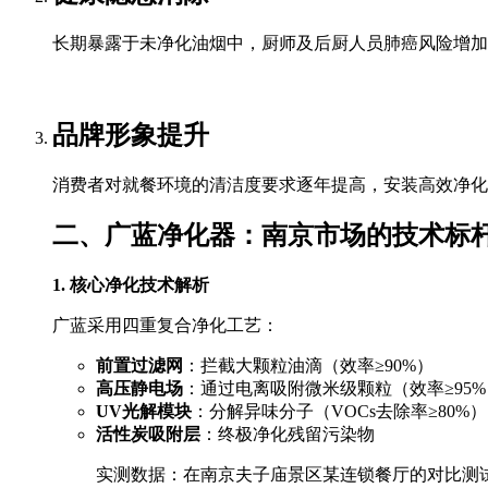
长期暴露于未净化油烟中，厨师及后厨人员肺癌风险增加3
品牌形象提升
消费者对就餐环境的清洁度要求逐年提高，安装高效净化
二、广蓝净化器：南京市场的技术标
1. 核心净化技术解析
广蓝采用四重复合净化工艺：
前置过滤网
：拦截大颗粒油滴（效率≥90%）
高压静电场
：通过电离吸附微米级颗粒（效率≥95%
UV光解模块
：分解异味分子（VOCs去除率≥80%）
活性炭吸附层
：终极净化残留污染物
实测数据：在南京夫子庙景区某连锁餐厅的对比测试中，广