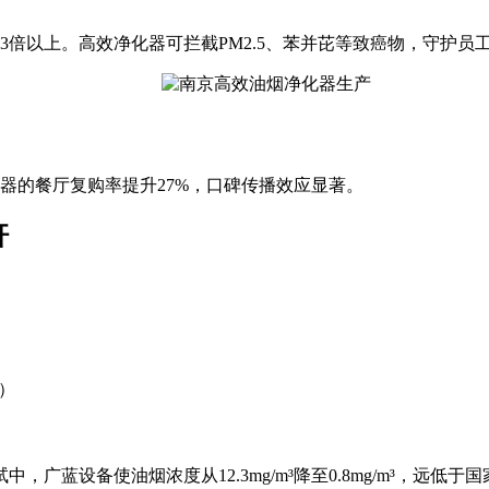
倍以上。高效净化器可拦截PM2.5、苯并芘等致癌物，守护员
器的餐厅复购率提升27%，口碑传播效应显著。
杆
）
蓝设备使油烟浓度从12.3mg/m³降至0.8mg/m³，远低于