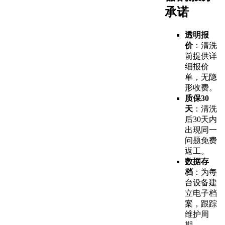
承诺
透明报
价
：清洗
前提供详
细报价
单，无隐
形收费。
质保30
天
：清洗
后30天内
出现同一
问题免费
返工。
数据存
档
：为每
台设备建
立电子档
案，跟踪
维护周
期。