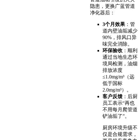
隐患，更换广蓝管道
净化器后：
3个月效果
：管
道内壁油垢减少
90%，排风口异
味完全消除。
环保验收
：顺利
通过当地生态环
境局检测，油烟
排放浓度
≤1.0mg/m³（远
低于国标
2.0mg/m³）。
客户反馈
：后厨
员工表示“再也
不用每月爬管道
铲油垢了”。
厨房环境升级不
仅是合规需求，