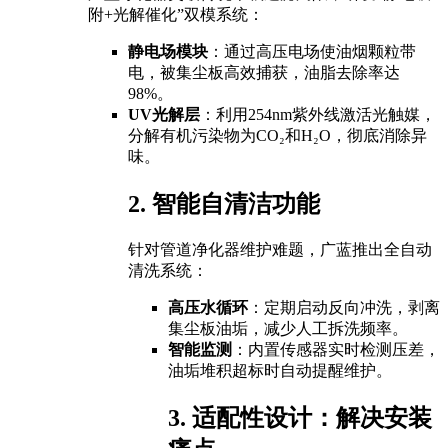
附+光解催化”双模系统：
静电场模块
：通过高压电场使油烟颗粒带
电，被集尘板高效捕获，油脂去除率达
98%。
UV光解层
：利用254nm紫外线激活光触媒，
分解有机污染物为CO₂和H₂O，彻底消除异
味。
2. 智能自清洁功能
针对管道净化器维护难题，广蓝推出全自动
清洗系统：
高压水循环
：定期启动反向冲洗，剥离
集尘板油垢，减少人工拆洗频率。
智能监测
：内置传感器实时检测压差，
油垢堆积超标时自动提醒维护。
3. 适配性设计：解决安装