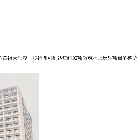
置得天独厚，步行即可到达集结32项激爽水上玩乐项目的德萨