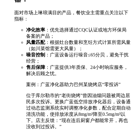
面对市场上琳琅满目的产品，餐饮业主需重点关注以下
指标：
净化效率
：优先选择通过CQC认证或地方环保局
备案的产品；
风量匹配
：根据灶台数量和烹饪方式计算所需风量
（如川菜馆需更大风量）；
噪音控制
：广蓝设备运行噪音≤65分贝，避免干扰
经营；
售后保障
：广蓝提供3年质保、24小时响应服务，
解决后顾之忧。
案例：广蓝净化器助力巴州某烧烤店“零投诉”
位于库尔勒市的“老街烧烤”曾因油烟问题被周边居
民多次投诉。更换广蓝低空排放净化器后，设备通
过动态监测系统实时调整净化参数，配合定期自动
清洗功能，使排放浓度从8mg/m³降至0.5mg/m³以
下。店主反馈：“现在连后厨窗户都能常开，再也
没收到过投诉。”