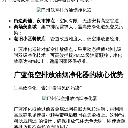
街边商铺、夜市摊点
：空间有限，无法安装高空管道；
商场美食城
：集中排烟需求大，需高效净化避免交叉污
染；
老旧小区餐饮店
：管道改造难度大，低空排放更经济。
广蓝净化器针对低空排放痛点，采用动态拦截+静电吸
附双级净化技术，可高效捕捉PM2.5级油雾颗粒，净化
效率达98%以上，远超国家环保标准。
广蓝低空排放油烟净化器的核心优势
1. 高效净化，告别“看得见的污染”
广蓝净化器通过前置金属滤网拦截大颗粒油滴，再利用
高压静电场使微小颗粒带电后吸附在集尘板上。这种“先
粗滤后精滤”的设计，确保排放气体无色无味，即使近距
离排放也不会影响周边居民。