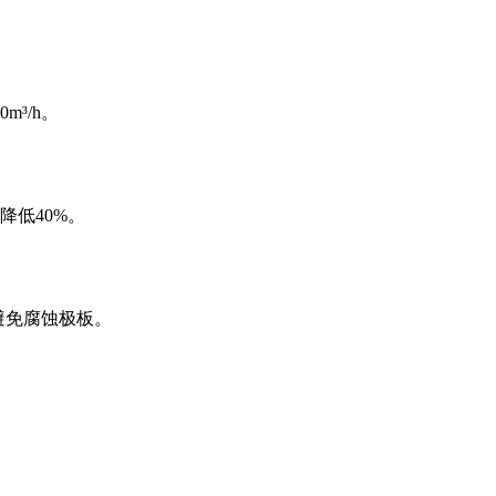
³/h。
低40%。
避免腐蚀极板。