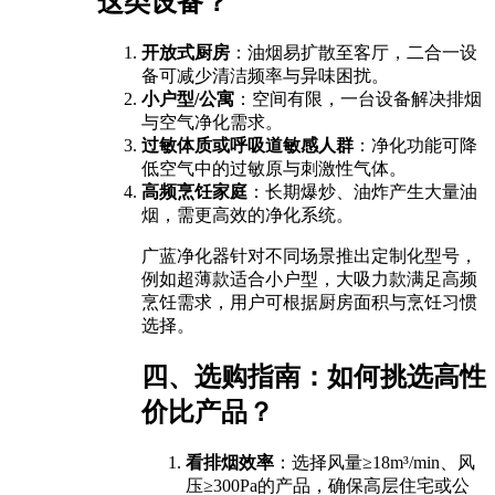
这类设备？
开放式厨房
：油烟易扩散至客厅，二合一设
备可减少清洁频率与异味困扰。
小户型/公寓
：空间有限，一台设备解决排烟
与空气净化需求。
过敏体质或呼吸道敏感人群
：净化功能可降
低空气中的过敏原与刺激性气体。
高频烹饪家庭
：长期爆炒、油炸产生大量油
烟，需更高效的净化系统。
广蓝净化器针对不同场景推出定制化型号，
例如超薄款适合小户型，大吸力款满足高频
烹饪需求，用户可根据厨房面积与烹饪习惯
选择。
四、选购指南：如何挑选高性
价比产品？
看排烟效率
：选择风量≥18m³/min、风
压≥300Pa的产品，确保高层住宅或公