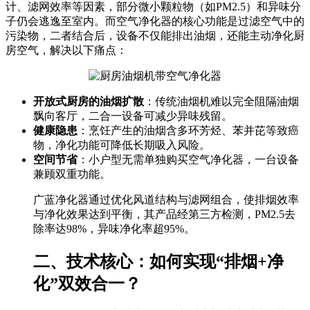
计、滤网效率等因素，部分微小颗粒物（如PM2.5）和异味分
子仍会逃逸至室内。而空气净化器的核心功能是过滤空气中的
污染物，二者结合后，设备不仅能排出油烟，还能主动净化厨
房空气，解决以下痛点：
开放式厨房的油烟扩散
：传统油烟机难以完全阻隔油烟
飘向客厅，二合一设备可减少异味残留。
健康隐患
：烹饪产生的油烟含多环芳烃、苯并芘等致癌
物，净化功能可降低长期吸入风险。
空间节省
：小户型无需单独购买空气净化器，一台设备
兼顾双重功能。
广蓝净化器通过优化风道结构与滤网组合，使排烟效率
与净化效果达到平衡，其产品经第三方检测，PM2.5去
除率达98%，异味净化率超95%。
二、技术核心：如何实现“排烟+净
化”双效合一？