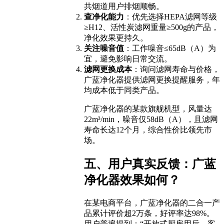
共烟道用户排烟顺畅。
查净化能力
：优先选择HEPA滤网等级
≥H12、活性炭滤网重量≥500g的产品，
净化效果更持久。
关注噪音值
：工作噪音≤65dB（A）为
宜，避免影响日常交流。
滤网更换成本
：询问滤网寿命与价格，
广蓝净化器提供滤网更换提醒服务，年
均成本低于同类产品。
广蓝净化器的某款旗舰机型，风量达
22m³/min，噪音仅58dB（A），且滤网
寿命长达12个月，综合性价比领先市
场。
五、用户真实反馈：广蓝
净化器效果如何？
在某电商平台，广蓝净化器的二合一产
品累计评价超2万条，好评率达98%。
用户普遍提到：“开放式厨房用后，客