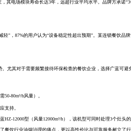
认证，其电场模块寿命长达3年，远超行业平均水平。品牌方承诺“
减轻”，87%的用户认为“设备稳定性超出预期”。某连锁餐饮
势。尤其对于需要频繁接待环保检查的餐饮企业，选择广蓝可避
-80m³/h风量）。
响应支持。
Z-12000型（风量12000m³/h），该机型可同时处理3个
了餐饮行业油烟治理的痛点，更以高性价比与可靠服务树立了行