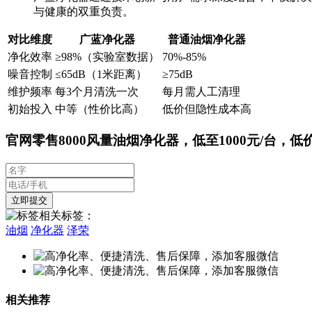
与健康的双重负责。
对比维度
广蓝净化器
普通油烟净化器
净化效率
≥98%（实验室数据）
70%-85%
噪音控制
≤65dB（1米距离）
≥75dB
维护频率
每3个月清洗一次
每月需人工清理
初始投入
中等（性价比高）
低价但隐性成本高
官网零售8000风量油烟净化器，低至1000元/台，低
相关标签：
油烟
净化器
泽荣
相关推荐