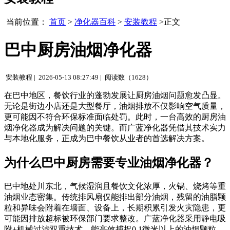
当前位置：
首页
>
净化器百科
>
安装教程
>正文
巴中厨房油烟净化器
安装教程 |
2026-05-13 08:27:49 |
阅读数（1628）
在巴中地区，餐饮行业的蓬勃发展让厨房油烟问题愈发凸显。
无论是街边小店还是大型餐厅，油烟排放不仅影响空气质量，
更可能因不符合环保标准面临处罚。此时，一台高效的厨房油
烟净化器成为解决问题的关键。而广蓝净化器凭借其技术实力
与本地化服务，正成为巴中餐饮从业者的首选解决方案。
为什么巴中厨房需要专业油烟净化器？
巴中地处川东北，气候湿润且餐饮文化浓厚，火锅、烧烤等重
油烟业态密集。传统排风扇仅能排出部分油烟，残留的油脂颗
粒和异味会附着在墙面、设备上，长期积累引发火灾隐患，更
可能因排放超标被环保部门要求整改。广蓝净化器采用静电吸
附+机械过滤双重技术，能高效捕捉0.1微米以上的油烟颗粒，