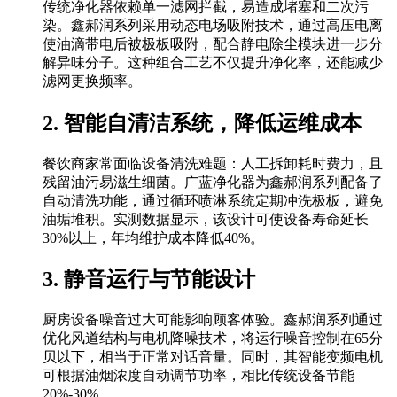
传统净化器依赖单一滤网拦截，易造成堵塞和二次污
染。鑫郝润系列采用动态电场吸附技术，通过高压电离
使油滴带电后被极板吸附，配合静电除尘模块进一步分
解异味分子。这种组合工艺不仅提升净化率，还能减少
滤网更换频率。
2. 智能自清洁系统，降低运维成本
餐饮商家常面临设备清洗难题：人工拆卸耗时费力，且
残留油污易滋生细菌。广蓝净化器为鑫郝润系列配备了
自动清洗功能，通过循环喷淋系统定期冲洗极板，避免
油垢堆积。实测数据显示，该设计可使设备寿命延长
30%以上，年均维护成本降低40%。
3. 静音运行与节能设计
厨房设备噪音过大可能影响顾客体验。鑫郝润系列通过
优化风道结构与电机降噪技术，将运行噪音控制在65分
贝以下，相当于正常对话音量。同时，其智能变频电机
可根据油烟浓度自动调节功率，相比传统设备节能
20%-30%。