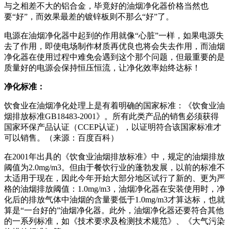
与之相差不大的铝合金，毕竟好的油烟净化器价格当然也
要“好”，而效果最差的镀锌板则不那么“好”了。
电源在油烟净化器中起到的作用就像“心脏”一样，如果电源失
去了作用，即使电场制作材质再优良也将会失去作用，而油烟
净化器在使用过程中难免会遇到这个那个问题，但最重要的是
质量好的电源会保持恒压恒流，让净化效率始终达标！
净化标准：
饮食业在油烟净化处理上是有着明确的国家标准：《饮食业油
烟排放标准GB18483-2001》。所有此类产品的销售必须获得
国家环保产品认证（CCEP认证），以证明符合该国家标准才
可以销售。（来源：百度百科）
在2001年出具的《饮食业油烟排放标准》中，规定的油烟排放
阈值为2.0mg/m3。但由于餐饮行业的蓬勃发展，以前的标准不
太适用于现在，因此今年开始大部分地区试行了新的、更为严
格的油烟排放阈值：1.0mg/m3，油烟净化器在安装使用时，净
化后的排放气体中油烟的含量要低于1.0mg/m3才算达标，也就
算是“一台好的”油烟净化器。此外，油烟净化器还要符合其他
的一系列标准，如《技术要求及检测技术规范》、《大气污染