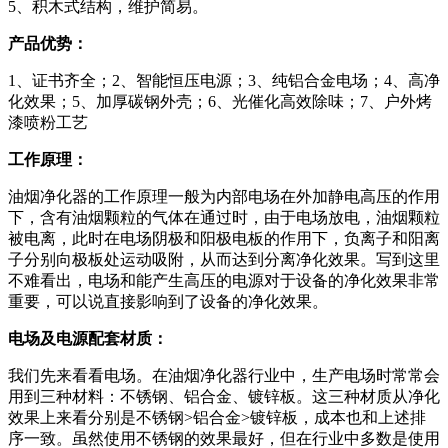
5、积木式结构，维护简易。
产品优势：
1、证书齐全；2、智能恒压电源；3、纯铝合金电场；4、高净
化效果；5、加厚碳钢外壳；6、光催化高效除味；7、户外烤
漆喷粉工艺
工作原理：
油烟净化器的工作原理一般为内部电场在外加静电高压的作用
下，含有油烟颗粒的气体在通过时，由于电场放电，油烟颗粒
被电离，此时在电场阴极和阳极电板的作用下，负离子和阳离
子分别向极板处运动吸附，从而达到分离净化效果。写到这里
不难看出，电场和能产生高压的电源对于设备的净化效果非常
重要，可以说直接影响到了设备的净化效果。
电场及电源配套材质：
我们先来看看电场。在油烟净化器行业中，生产电场时常常会
用到三种材料：不锈钢、铝合金、镀锌板。这三种材质从净化
效果上来看分别是不锈钢>铝合金>镀锌板，成本也和上述排
序一致。虽然使用不锈钢的效果最好，但在行业中多数是使用