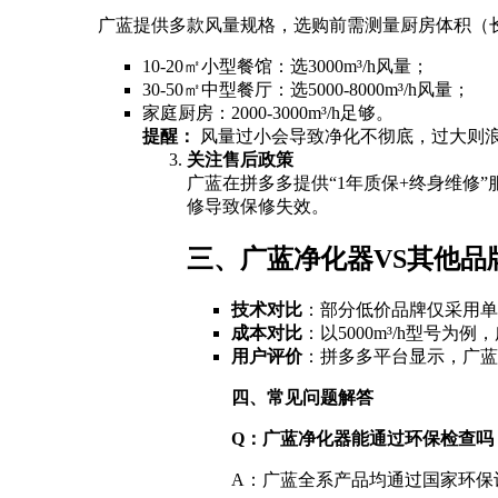
广蓝提供多款风量规格，选购前需测量厨房体积（长
10-20㎡小型餐馆：选3000m³/h风量；
30-50㎡中型餐厅：选5000-8000m³/h风量；
家庭厨房：2000-3000m³/h足够。
提醒：
风量过小会导致净化不彻底，过大则
关注售后政策
广蓝在拼多多提供“1年质保+终身维
修导致保修失效。
三、广蓝净化器VS其他品
技术对比
：部分低价品牌仅采用单
成本对比
：以5000m³/h型号
用户评价
：拼多多平台显示，广蓝
四、常见问题解答
Q：广蓝净化器能通过环保检查吗
A：广蓝全系产品均通过国家环保认