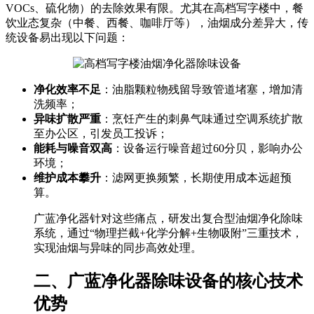
VOCs、硫化物）的去除效果有限。尤其在高档写字楼中，餐
饮业态复杂（中餐、西餐、咖啡厅等），油烟成分差异大，传
统设备易出现以下问题：
净化效率不足
：油脂颗粒物残留导致管道堵塞，增加清
洗频率；
异味扩散严重
：烹饪产生的刺鼻气味通过空调系统扩散
至办公区，引发员工投诉；
能耗与噪音双高
：设备运行噪音超过60分贝，影响办公
环境；
维护成本攀升
：滤网更换频繁，长期使用成本远超预
算。
广蓝净化器针对这些痛点，研发出复合型油烟净化除味
系统，通过“物理拦截+化学分解+生物吸附”三重技术，
实现油烟与异味的同步高效处理。
二、广蓝净化器除味设备的核心技术
优势