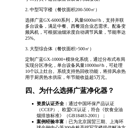
2. 中型写字楼（餐饮面积200-500㎡）
选择广蓝GX-6000系列，风量6000m³/h，支持并联
多台设备，满足中餐、西餐混合业态需求。配备变
频风机，可根据油烟浓度自动调节风量，节能率达
25%。
3. 大型综合体（餐饮面积>500㎡）
定制广蓝GX-10000+模块化系统，通过分布式布局
实现分区净化，单台设备风量10000m³/h，可处理
10个以上灶台。系统支持热回收功能，将排风余热
用于厨房热水供应，年节能收益超5万元。
四、为什么选择广蓝净化器？
资质认证齐全
：通过中国环保产品认证
（CCEP）、欧盟CE认证，符合《饮食业油
烟排放标准》（GB18483-2001）；
案例经验丰富
：已为北京国贸三期、上海环
球金融中心等300余栋高端写字楼提供解决方