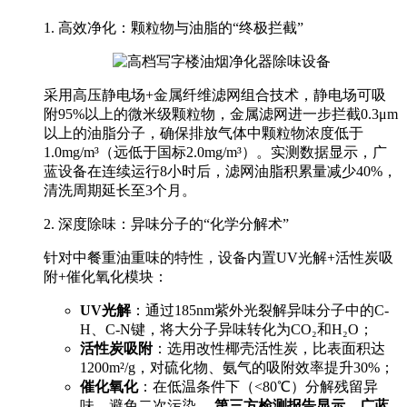
1. 高效净化：颗粒物与油脂的“终极拦截”
采用高压静电场+金属纤维滤网组合技术，静电场可吸
附95%以上的微米级颗粒物，金属滤网进一步拦截0.3μm
以上的油脂分子，确保排放气体中颗粒物浓度低于
1.0mg/m³（远低于国标2.0mg/m³）。实测数据显示，广
蓝设备在连续运行8小时后，滤网油脂积累量减少40%，
清洗周期延长至3个月。
2. 深度除味：异味分子的“化学分解术”
针对中餐重油重味的特性，设备内置UV光解+活性炭吸
附+催化氧化模块：
UV光解
：通过185nm紫外光裂解异味分子中的C-
H、C-N键，将大分子异味转化为CO₂和H₂O；
活性炭吸附
：选用改性椰壳活性炭，比表面积达
1200m²/g，对硫化物、氨气的吸附效率提升30%；
催化氧化
：在低温条件下（<80℃）分解残留异
味，避免二次污染。
第三方检测报告显示，广蓝