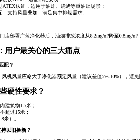
过ATEX认证，适用于油炸、烧烤等重油烟场景；
元，支持风量叠加，满足集中排烟需求。
店部署广蓝净化器后，油烟排放浓度从8.2mg/m³降至0.8mg/m
：用户最关心的三大痛点
匹配？
，风机风量应略大于净化器额定风量（建议差值5%-10%），避
哪些硬性要求？
内建筑物1.5米；
不超过15米；
.8米）。
支持以旧换新？