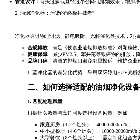
管道设计
：弯头过多或直径过小会降低排烟效果，增加净
2. 油烟净化器：污染的“终极拦截者”
净化器通过物理过滤、静电吸附、光解催化等技术，对抽
合规排放
：满足《饮食业油烟排放标准》对颗粒物
健康保障
：减少PM2.5、苯并芘等致癌物的排放
品牌口碑
：清洁的排烟口避免邻里投诉，维护企业
广蓝净化器的差异化优势：采用双级静电+UV光解复
二、如何选择适配的油烟净化设备
1. 匹配处理风量
根据灶头数量与烹饪强度选择设备风量。例如：
家庭厨房（1-2个灶头）：4000-6000m³/h；
中小型餐厅（4-6个灶头）：10000-20000m³/h
大型餐饮（8个灶头以上）：需定制化组合方