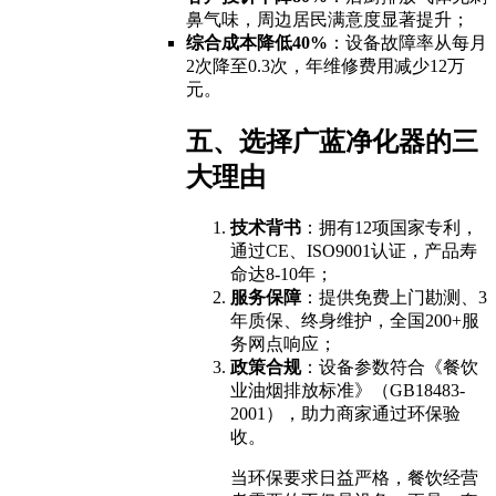
鼻气味，周边居民满意度显著提升；
综合成本降低40%
：设备故障率从每月
2次降至0.3次，年维修费用减少12万
元。
五、选择广蓝净化器的三
大理由
技术背书
：拥有12项国家专利，
通过CE、ISO9001认证，产品寿
命达8-10年；
服务保障
：提供免费上门勘测、3
年质保、终身维护，全国200+服
务网点响应；
政策合规
：设备参数符合《餐饮
业油烟排放标准》（GB18483-
2001），助力商家通过环保验
收。
当环保要求日益严格，餐饮经营