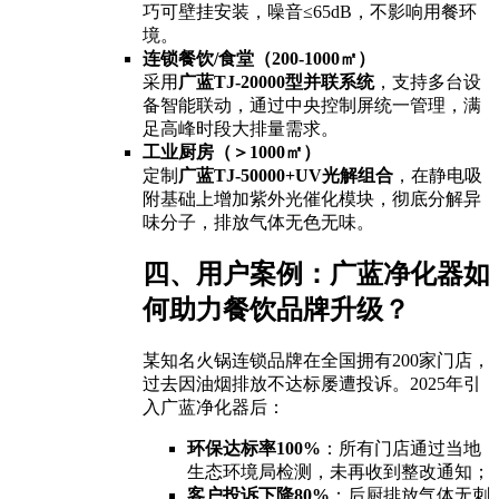
巧可壁挂安装，噪音≤65dB，不影响用餐环
境。
连锁餐饮/食堂（200-1000㎡）
采用
广蓝TJ-20000型并联系统
，支持多台设
备智能联动，通过中央控制屏统一管理，满
足高峰时段大排量需求。
工业厨房（＞1000㎡）
定制
广蓝TJ-50000+UV光解组合
，在静电吸
附基础上增加紫外光催化模块，彻底分解异
味分子，排放气体无色无味。
四、用户案例：广蓝净化器如
何助力餐饮品牌升级？
某知名火锅连锁品牌在全国拥有200家门店，
过去因油烟排放不达标屡遭投诉。2025年引
入广蓝净化器后：
环保达标率100%
：所有门店通过当地
生态环境局检测，未再收到整改通知；
客户投诉下降80%
：后厨排放气体无刺