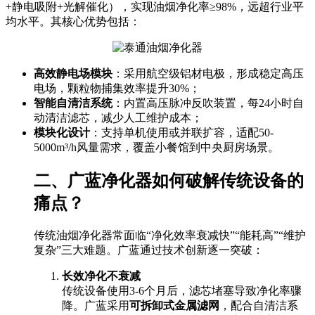
+静电吸附+光解催化），实现油烟净化率≥98%，远超行业平
均水平。其核心优势包括：
高效静电场模块
：采用航空级铝材电极，形成稳定高压
电场，颗粒物捕集效率提升30%；
智能自清洁系统
：内置高压脉冲反吹装置，每24小时自
动清洁滤芯，减少人工维护成本；
模块化设计
：支持单机使用或并联扩容，适配50-
5000m³/h风量需求，覆盖小餐馆到中央厨房场景。
二、广蓝净化器如何破解传统设备的
痛点？
传统油烟净化器常面临“净化效率衰减快”“能耗高”“维护
复杂”三大难题。广蓝通过技术创新逐一突破：
长效净化不衰减
传统设备使用3-6个月后，滤芯堵塞导致净化率骤
降。广蓝采用
可拆卸式金属滤网
，配合自清洁系