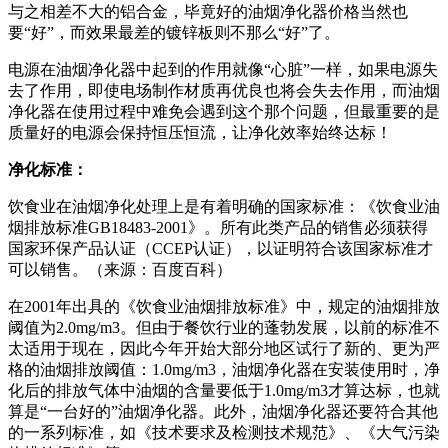
与之相差不大的铝合金，毕竟好的油烟净化器价格当然也
要“好”，而效果最差的镀锌板则不那么“好”了。
电源在油烟净化器中起到的作用就像“心脏”一样，如果电源失
去了作用，即使电场制作材质再优良也将会失去作用，而油烟
净化器在使用过程中难免会遇到这个那个问题，但最重要的是
质量好的电源会保持恒压恒流，让净化效率始终达标！
净化标准：
饮食业在油烟净化处理上是有着明确的国家标准：《饮食业油
烟排放标准GB18483-2001》。所有此类产品的销售必须获得
国家环保产品认证（CCEP认证），以证明符合该国家标准才
可以销售。（来源：百度百科）
在2001年出具的《饮食业油烟排放标准》中，规定的油烟排放
阈值为2.0mg/m3。但由于餐饮行业的蓬勃发展，以前的标准不
太适用于现在，因此今年开始大部分地区试行了新的、更为严
格的油烟排放阈值：1.0mg/m3，油烟净化器在安装使用时，净
化后的排放气体中油烟的含量要低于1.0mg/m3才算达标，也就
算是“一台好的”油烟净化器。此外，油烟净化器还要符合其他
的一系列标准，如《技术要求及检测技术规范》、《大气污染