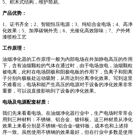
5、积木式结构，维护简易。
产品优势：
1、证书齐全；2、智能恒压电源；3、纯铝合金电场；4、高净
化效果；5、加厚碳钢外壳；6、光催化高效除味；7、户外烤
漆喷粉工艺
工作原理：
油烟净化器的工作原理一般为内部电场在外加静电高压的作用
下，含有油烟颗粒的气体在通过时，由于电场放电，油烟颗粒
被电离，此时在电场阴极和阳极电板的作用下，负离子和阳离
子分别向极板处运动吸附，从而达到分离净化效果。写到这里
不难看出，电场和能产生高压的电源对于设备的净化效果非常
重要，可以说直接影响到了设备的净化效果。
电场及电源配套材质：
我们先来看看电场。在油烟净化器行业中，生产电场时常常会
用到三种材料：不锈钢、铝合金、镀锌板。这三种材质从净化
效果上来看分别是不锈钢>铝合金>镀锌板，成本也和上述排
序一致。虽然使用不锈钢的效果最好，但在行业中多数是使用