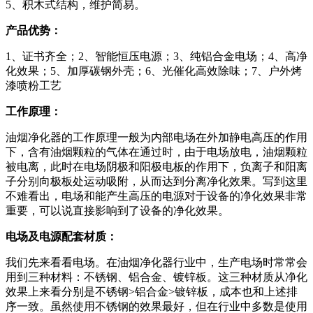
5、积木式结构，维护简易。
产品优势：
1、证书齐全；2、智能恒压电源；3、纯铝合金电场；4、高净
化效果；5、加厚碳钢外壳；6、光催化高效除味；7、户外烤
漆喷粉工艺
工作原理：
油烟净化器的工作原理一般为内部电场在外加静电高压的作用
下，含有油烟颗粒的气体在通过时，由于电场放电，油烟颗粒
被电离，此时在电场阴极和阳极电板的作用下，负离子和阳离
子分别向极板处运动吸附，从而达到分离净化效果。写到这里
不难看出，电场和能产生高压的电源对于设备的净化效果非常
重要，可以说直接影响到了设备的净化效果。
电场及电源配套材质：
我们先来看看电场。在油烟净化器行业中，生产电场时常常会
用到三种材料：不锈钢、铝合金、镀锌板。这三种材质从净化
效果上来看分别是不锈钢>铝合金>镀锌板，成本也和上述排
序一致。虽然使用不锈钢的效果最好，但在行业中多数是使用