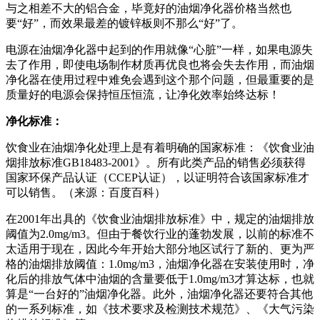
与之相差不大的铝合金，毕竟好的油烟净化器价格当然也
要“好”，而效果最差的镀锌板则不那么“好”了。
电源在油烟净化器中起到的作用就像“心脏”一样，如果电源失
去了作用，即使电场制作材质再优良也将会失去作用，而油烟
净化器在使用过程中难免会遇到这个那个问题，但最重要的是
质量好的电源会保持恒压恒流，让净化效率始终达标！
净化标准：
饮食业在油烟净化处理上是有着明确的国家标准：《饮食业油
烟排放标准GB18483-2001》。所有此类产品的销售必须获得
国家环保产品认证（CCEP认证），以证明符合该国家标准才
可以销售。（来源：百度百科）
在2001年出具的《饮食业油烟排放标准》中，规定的油烟排放
阈值为2.0mg/m3。但由于餐饮行业的蓬勃发展，以前的标准不
太适用于现在，因此今年开始大部分地区试行了新的、更为严
格的油烟排放阈值：1.0mg/m3，油烟净化器在安装使用时，净
化后的排放气体中油烟的含量要低于1.0mg/m3才算达标，也就
算是“一台好的”油烟净化器。此外，油烟净化器还要符合其他
的一系列标准，如《技术要求及检测技术规范》、《大气污染